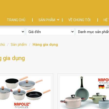
TRANG CHỦ
SẢN PHẨM
VỀ CHÚNG TÔI
HỆ 
chủ
Sản phẩm
Hàng gia dụng
 gia dụng