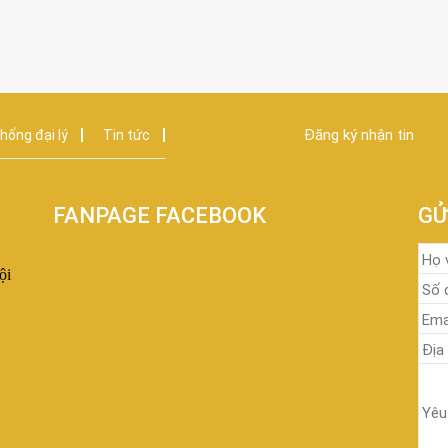
Đăng ký nhận tin
hống đại lý
Tin tức
FANPAGE FACEBOOK
GỬ
ội