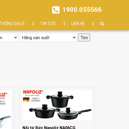
1900.055566
THỐNG ĐẠI LÝ
TIN TỨC
LIÊN HỆ
Nồi từ Đức Napoliz NA06CG