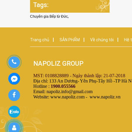
Tags:
,
Chuyên gia Bếp từ Đức
Trang chủ
SẢN PHẨM
Về chúng tôi
Hệ t
NAPOLIZ GROUP
MST: 0108828889 - Ngày thành lập: 21-07-2018
Địa chỉ: 133 An Dương- Yên Phụ-Tây Hồ -TP Hà N
Hotline :
1900.055566
Email: napoliz.info@gmail.com
Website: www.napoliz.com - www.napoliz.vn