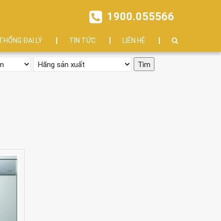
1900.055566
THỐNG ĐẠI LÝ
TIN TỨC
LIÊN HỆ