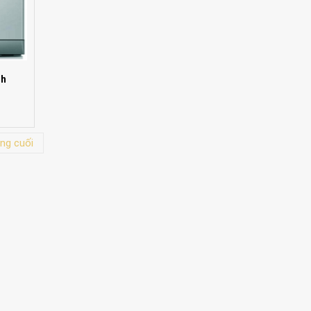
nh
ng cuối