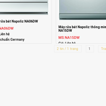
rửa bát Napoliz NA06DW
Máy rửa bát Napoliz thông mi
NA06DW
NA15DW
Liên hệ
MS:NA15DW
 chuẩn:Germany
Giá: Liên hệ
2 tin / 1 trang
1
Tra
Tiêu chuẩn:Germany