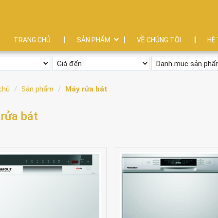
TRANG CHỦ
SẢN PHẨM
VỀ CHÚNG TÔI
HỆ 
chủ
Sản phẩm
Máy rửa bát
rửa bát