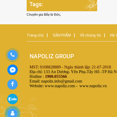
Tags:
,
Chuyên gia Bếp từ Đức
Trang chủ
SẢN PHẨM
Về chúng tôi
Hệ t
NAPOLIZ GROUP
MST: 0108828889 - Ngày thành lập: 21-07-2018
Địa chỉ: 133 An Dương- Yên Phụ-Tây Hồ -TP Hà N
Hotline :
1900.055566
Email: napoliz.info@gmail.com
Website: www.napoliz.com - www.napoliz.vn