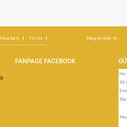
Đăng ký nhận tin
hống đại lý
Tin tức
FANPAGE FACEBOOK
GỬ
ội