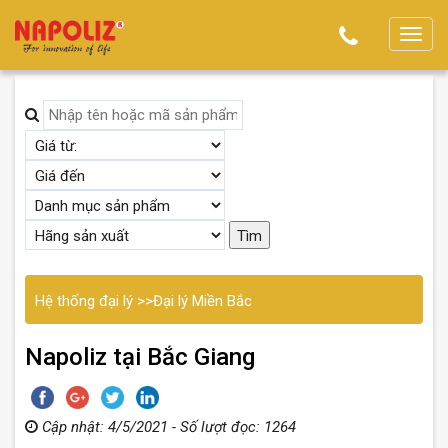
T
o
g
g
l
e
n
a
v
i
g
Hệ thống đại lý
>>
Đại lý Miền Bắc
a
t
Napoliz tại Bắc Giang
i
o
n
Cập nhật: 4/5/2021 - Số lượt đọc: 1264